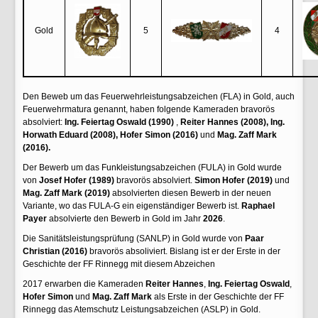
Gold
5
4
Den Beweb um das Feuerwehrleistungsabzeichen (FLA) in Gold, auch
Feuerwehrmatura genannt, haben folgende Kameraden bravorös
absolviert:
Ing. Feiertag
Oswald (1990)
,
Reiter
Hannes (2008),
Ing.
Horwath
Eduard (2008), Hofer Simon (2016)
und
Mag. Zaff Mark
(2016).
Der Bewerb um das Funkleistungsabzeichen (FULA) in Gold wurde
von
Josef Hofer (1989)
bravorös absolviert.
Simon Hofer (2019)
und
Mag. Zaff Mark (2019)
absolvierten diesen Bewerb in der neuen
Variante, wo das FULA-G ein eigenständiger Bewerb ist.
Raphael
Payer
absolvierte den Bewerb in Gold im Jahr
2026
.
Die Sanitätsleistungsprüfung (SANLP) in Gold wurde von
Paar
Christian (2016)
bravorös absoliviert. Bislang ist er der Erste in der
Geschichte der FF Rinnegg mit diesem Abzeichen
2017 erwarben die Kameraden
Reiter Hannes
,
Ing. Feiertag Oswald
,
Hofer Simon
und
Mag. Zaff Mark
als Erste in der Geschichte der FF
Rinnegg das Atemschutz Leistungsabzeichen (ASLP) in Gold.