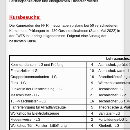
Leistungsabzeichen und erfolgreichen Einsätzen wieder.
Kursbesuche:
Die Kameraden der FF Rinnegg haben bislang bei 50 verschiedenen
Kursen und Prüfungen mit 480 Gesamtteilnahmen (Stand Mai 2022) in
der FWZS in Lebring teilgenommen. Folgend eine Auszug der
besuchten Kurse.
Lehrgangsbez
Kommandanten - LG und Prüfung
4
Atemschutzgerätetr
Einsatzleiter - LG
10
Atemschutzwarte - 
Gruppenkommandanten - LG
16
Brandbekämpfungs
Funk - LG
9
Wärmebildkameras
Funker in der Einsatzleitung - LG
2
Technischer LG 1
Maschinisten - LG
21
Technischer LG 2
TLF-Maschinisten - LG
16
Technischer LG f. M
Fahrerlehrgang für Allradfahrzeuge
5
Theoretische u. Pr
Workshop für Elektrofahrzeuge
4
Sanitäter - LG
Flugeinweiser - LG
2
Fortbildungs-LG für 
Workshop Tür-, Fenster-, Liftöffnung
4
Rhetorik - LG