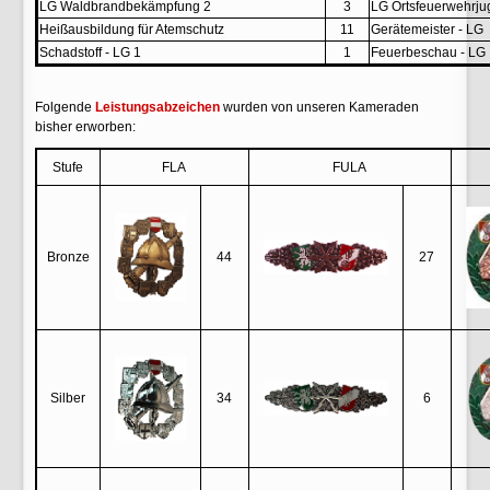
LG Waldbrandbekämpfung 2
3
LG Ortsfeuerwehrju
Heißausbildung für Atemschutz
11
Gerätemeister - LG
Schadstoff - LG 1
1
Feuerbeschau - LG
Folgende
Leistungsabzeichen
wurden von unseren Kameraden
bisher erworben:
Stufe
FLA
FULA
Bronze
44
27
Silber
34
6