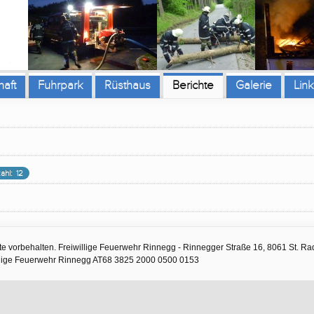
aft
Fuhrpark
Rüsthaus
Berichte
Galerie
Link
ahl: 12
te vorbehalten. Freiwillige Feuerwehr Rinnegg - Rinnegger Straße 16, 8061 St. Rad
illige Feuerwehr Rinnegg AT68 3825 2000 0500 0153