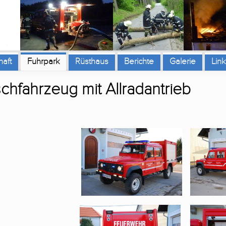
aft
Fuhrpark
Rüsthaus
Berichte
Galerie
Link
chfahrzeug mit Allradantrieb