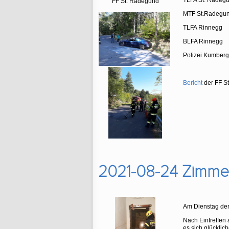
TLFA St. Radeg
FF St. Radegund
MTF St.Radegu
TLFA Rinnegg
BLFA Rinnegg
Polizei Kumberg
Bericht
der FF S
2021-08-24 Zimme
Am Dienstag den
Nach Eintreffen 
es sich glücklic