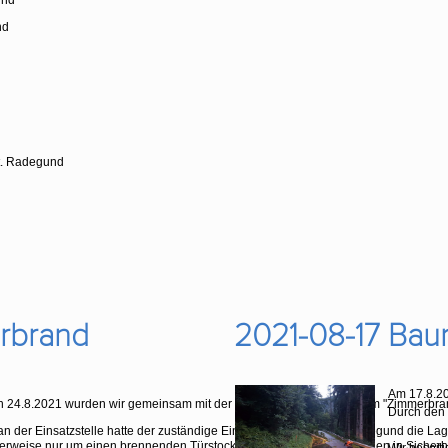
und
nd
t. Radegund
rbrand
2021-08-17 Bau
Am 17.8.20
 24.8.2021 wurden wir gemeinsam mit der FF St. Radegund zu einem "Zimmerbrand
Durch den 
an der Einsatzstelle hatte der zuständige Einsatzleiter der FF St. Radegund die Lage
herweise nur um einen brennenden Türstock handelte und alle Personen in Sicherh