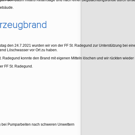
igten den Baum mittels Kettensäge und nach einer Begutachtungsrunde durch unser 
Gebäude.
hrzeugbrand
ag den 24.7.2021 wurden wir von der FF St. Radegund zur Unterstützung bei ein
end Löschwasser vor Ort zu haben.
t. Radegund konnte den Brand mit eigenen Mitteln löschen und wir rückten wieder 
er FF St. Radegund.
g bei Pumparbeiten nach schweren Unwettern