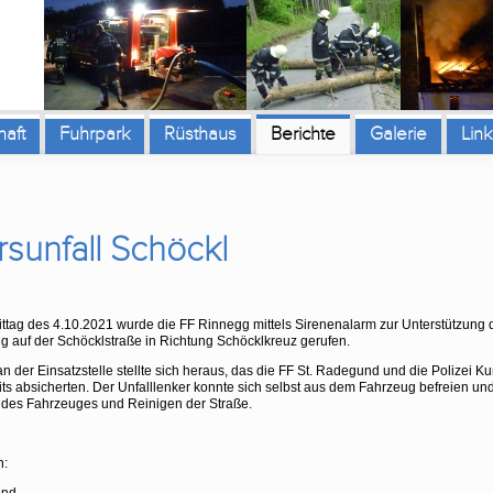
aft
Fuhrpark
Rüsthaus
Berichte
Galerie
Link
sunfall Schöckl
tag des 4.10.2021 wurde die FF Rinnegg mittels Sirenenalarm zur Unterstützung 
 auf der Schöcklstraße in Richtung Schöcklkreuz gerufen.
an der Einsatzstelle stellte sich heraus, das die FF St. Radegund und die Polizei K
eits absicherten. Der Unfalllenker konnte sich selbst aus dem Fahrzeug befreien und
 des Fahrzeuges und Reinigen der Straße.
n: