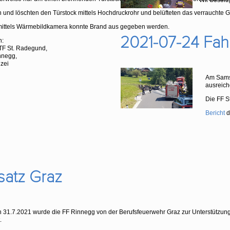
Wir beseit
n und löschten den Türstock mittels Hochdruckrohr und belüfteten das verrauchte 
mittels Wärmebildkamera konnte Brand aus gegeben werden.
2021-07-24 Fa
n:
TF St. Radegund,
nnegg,
zei
Am Samst
ausreich
Die FF S
Bericht
d
satz Graz
31.7.2021 wurde die FF Rinnegg von der Berufsfeuerwehr Graz zur Unterstützun
.